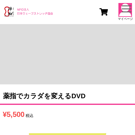
togg
navi
マイページ
薬指でカラダを変えるDVD
¥
5,500
税込