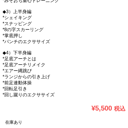
*みぞおち重心トレーニング
◆3）上半身編
*シェイキング
*スナッピング
*8の字スカーリング
*掌底押し
*パンチのエクササイズ
◆4）下半身編
*足底アーチとは
*足底アーチリメイク
*エアー縄跳び
*ランジからの引き上げ
*前足連動体操
*回転足引き
*回し蹴りのエクササイズ
¥
5,500
税込
在庫あり