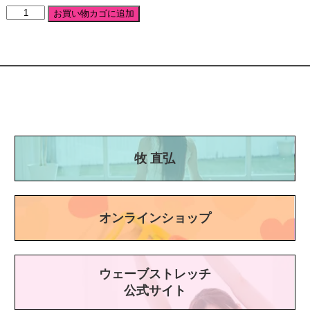
薬
お買い物カゴに追加
指
で
カ
ラ
ダ
を
変
え
る
DVD
牧 直弘
個
オンラインショップ
ウェーブストレッチ
公式サイト