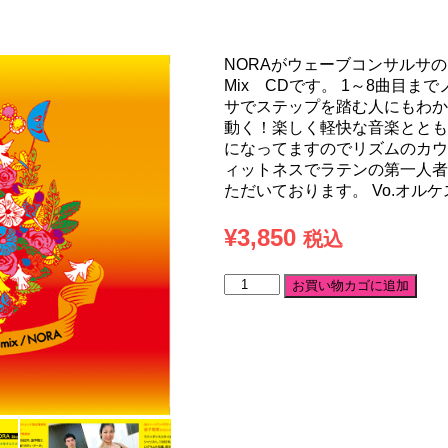
NORAがウェーブコンサルサ
Mix CDです。 1～8曲目
サでステップを踏む人にもわか
動く！楽しく軽快な音楽ととも
になってますのでリズムのカウント
ィットネスでラテンの第一人者
ただいております。 Vo.オル
¥
3,850
税込
WAVE
お買い物カゴに追加
CON
SALSA
Dance
Rimix
/
NORA
個