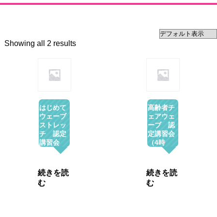
Showing all 2 results
はじめて
高齢者チ
ウェーブ
ェアウェ
ストレッ
ーブ 認
チ 認定
定講習会
講習会
（4時
（4時
間）オン
間）オン
ライン
ライン
続きを読
続きを読
む
む