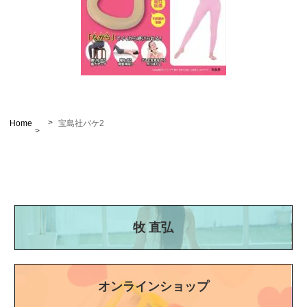
Home
宝島社パケ2
牧 直弘
オンラインショップ