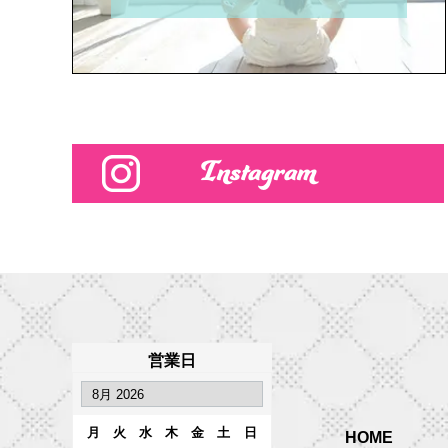
Instagram
営業日
月
火
水
木
金
土
日
HOME