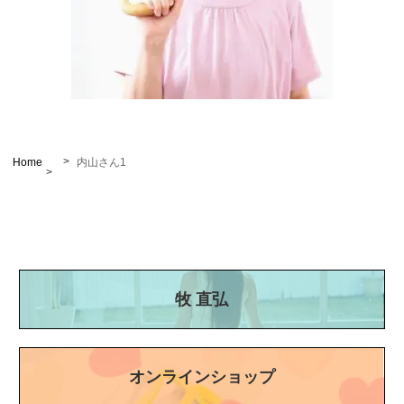
Home
内山さん1
牧 直弘
オンラインショップ