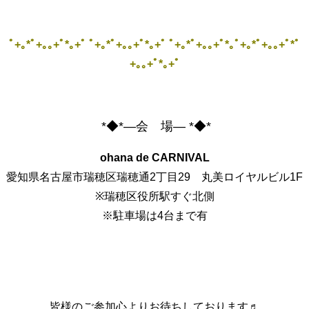
ﾟ+｡*ﾟ+｡｡+ﾟ*｡+ﾟ ﾟ+｡*ﾟ+｡｡+ﾟ*｡+ﾟ ﾟ+｡*ﾟ+｡｡+ﾟ*｡ﾟ+｡*ﾟ+｡｡+ﾟ*ﾟ
+｡｡+ﾟ*｡+ﾟ
*◆*―会 場― *◆*
ohana de CARNIVAL
愛知県名古屋市瑞穂区瑞穂通2丁目29 丸美ロイヤルビル1F
※瑞穂区役所駅すぐ北側
※駐車場は4台まで有
皆様のご参加心よりお待ちしております♬