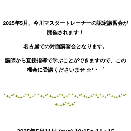
2025年5月、今川マスタートレーナーの認定講習会が
開催されます！
名古屋での対面講習会となります。
講師から直接指導で学ぶことができますので、
この
機会に受講くださいませ ☆*・゜
ﾟ+｡*ﾟ+｡｡+ﾟ*｡+ﾟ ﾟ+｡*ﾟ+｡｡+ﾟ*｡+ﾟ ﾟ+｡*ﾟ+｡｡+ﾟ*｡ﾟ+｡*ﾟ+｡｡+ﾟ*ﾟ
+｡｡+ﾟ*｡+ﾟ