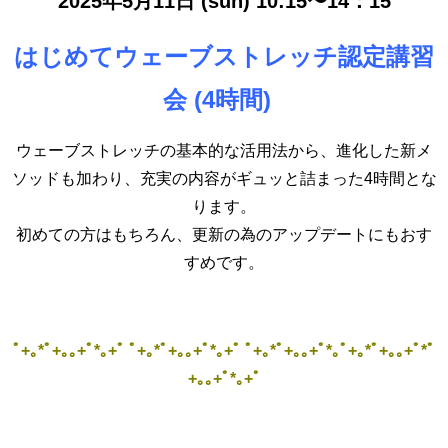
2025年5月11日 (sun) 10:15〜14：15
はじめてウェーブストレッチ認定講習
会 (4時間)
ウェーブストレッチの基本的な活用法から、進化した新メ
ソッドも加わり、充実の内容がギュッと詰まった4時間とな
ります。
初めての方はもちろん、更新の為のアップデートにもおす
すめです。
ﾟ+｡*ﾟ+｡｡+ﾟ*｡+ﾟ ﾟ+｡*ﾟ+｡｡+ﾟ*｡+ﾟ ﾟ+｡*ﾟ+｡｡+ﾟ*｡ﾟ+｡*ﾟ+｡｡+ﾟ*ﾟ
+｡｡+ﾟ*｡+ﾟ